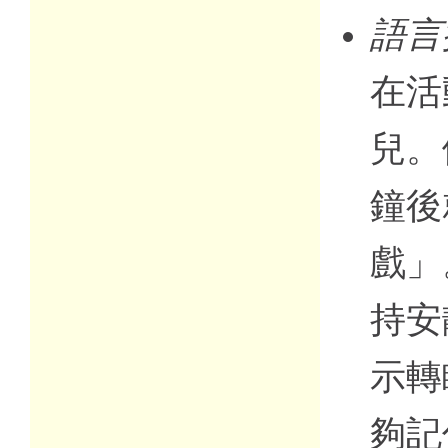
語言
在活
兒。
鐘後
戲」
持安
示轉
夠記