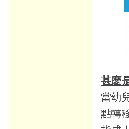
甚麼
當幼
點轉