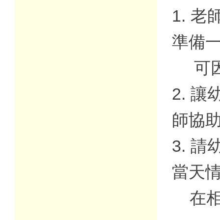
1. 
準備一
可因
2. 
師協
3. 
當天
在相