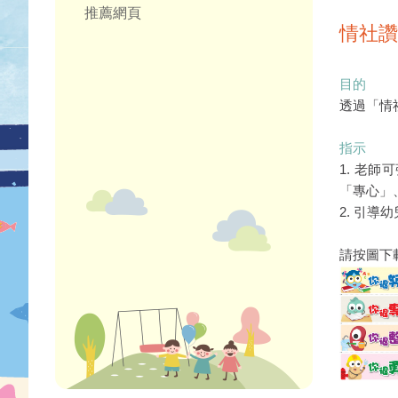
推薦網頁
情社讚
目的
透過「情
指示
1. 老
「專心」
2. 引
請按圖下