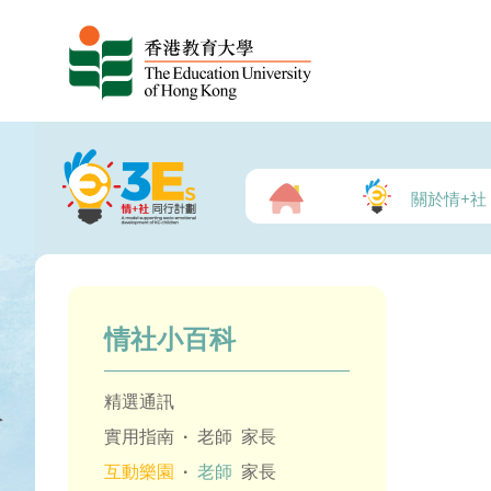
關於情+社
情社小百科
精選通訊
實用指南
·
老師
家長
互動樂園
·
老師
家長