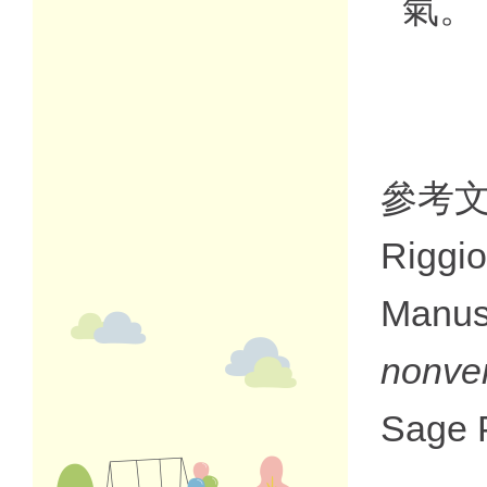
氣。
參考
Riggio
Manus
nonve
Sage P