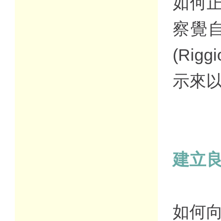
如何
察覺
(Ri
示來
建立
如何向