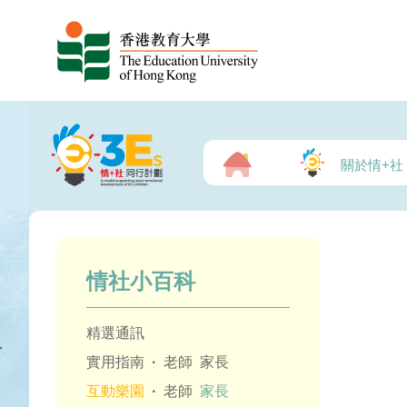
關於情+社
情社小百科
精選通訊
實用指南
·
老師
家長
互動樂園
·
老師
家長