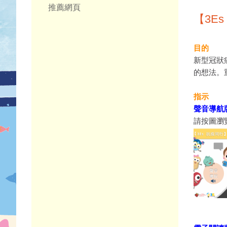
推薦網頁
【3E
目的
新型冠狀
的想法。
指示
聲音導航
請按圖瀏