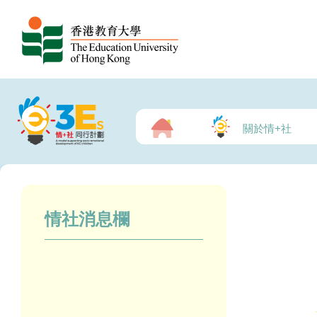
關於情+社
情社消息欄