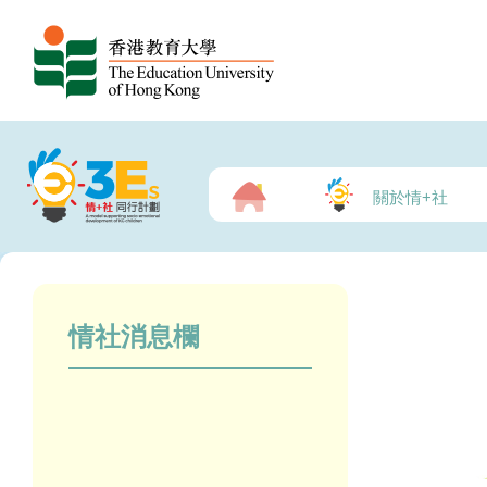
關於情+社
情社消息欄