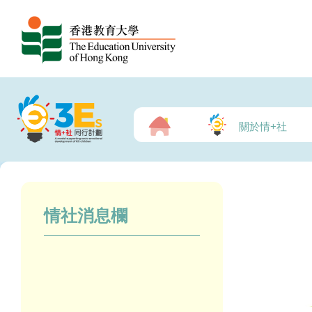
關於情+社
情社消息欄