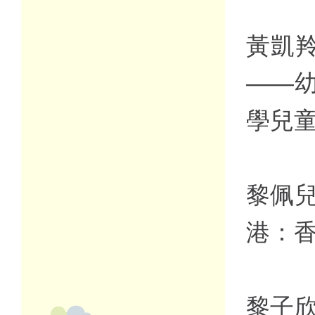
黃凱羚
——
學兒
黎佩兒
港：
黎子欣