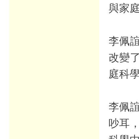
與家
李佩誼
改變
庭科
李佩誼
吵耳