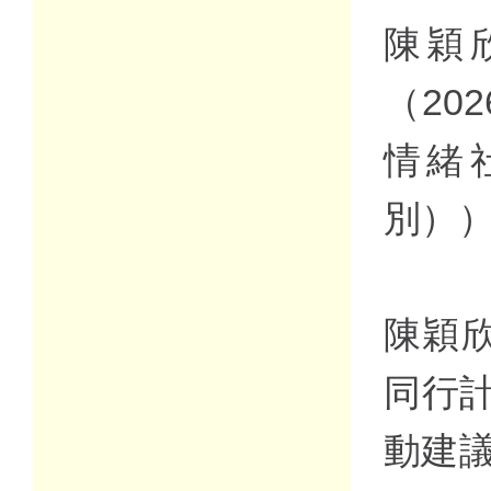
陳穎
（20
情緒
別）
陳穎欣
同行
動建