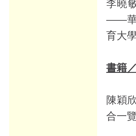
李曉敏
——
育大
書籍
陳穎欣
合一