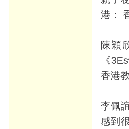
港：
陳穎
《3
香港
李佩誼
感到