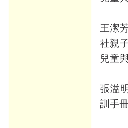
王潔芳
社親
兒童
張溢明
訓手