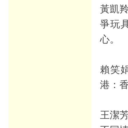
黃凱羚
爭玩
心。
賴笑
港：
王潔芳