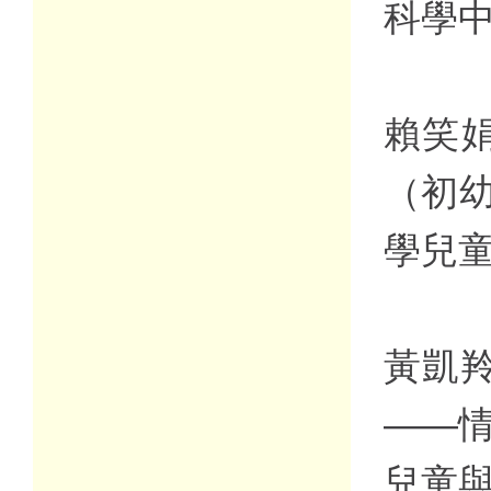
科學
賴笑娟
（初
學兒
黃凱羚
——
兒童