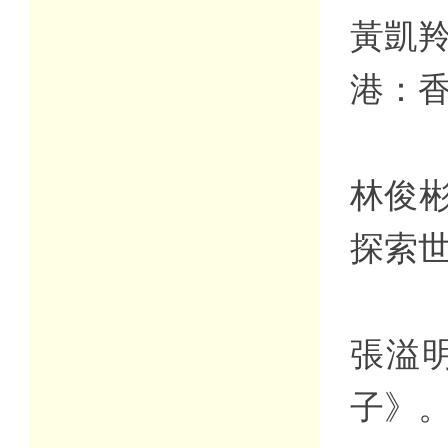
黃凱羚
港：
林俊彬
探索
張溢
子》