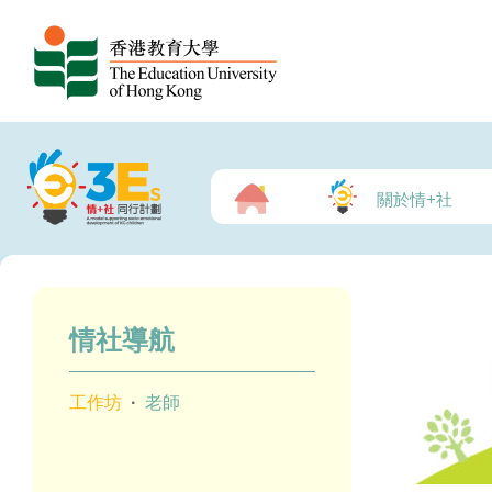
關於情+社
情社導航
工作坊
·
老師