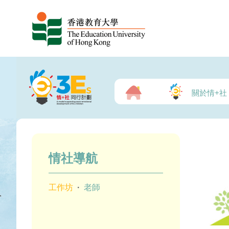
關於情+社
情社導航
工作坊
·
老師