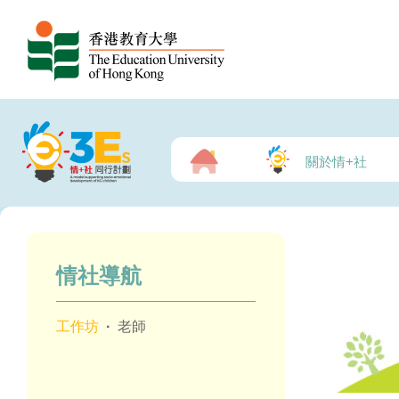
關於情+社
情社導航
工作坊
·
老師