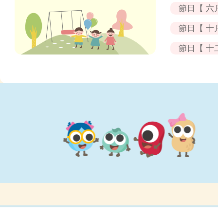
調節情緒
推出好心
母親節心
節日【 六
可愛小花
不一樣的
情社小愛
抗疫過三
節日【 十
好行爲連
萬聖節派
情緒調解
節日【 十
父親節心
傷心的一
我感恩
每日一小
藉著節日
憤怒升降
聖誕齊分
喜怒哀驚
看出你心
爸爸媽媽