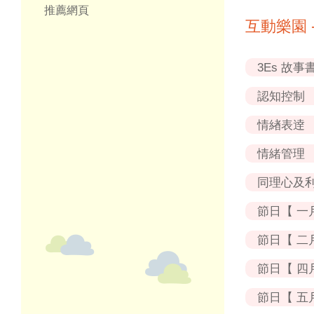
推薦網頁
互動樂園 
3Es 故事
【3Es 
認知控制
目標行為
情緖表逹
【3Es 
「親親」
情緒管理
「找錯處
【3Es 
情緒潛烏
同理心及
情緒迷宮
爸爸媽媽
情緒連線
節日【 一
預早計劃
我的心情
爸爸媽媽
十二生肖
節日【 二
我感恩
齊來深呼
情緒「畫
預早計劃
情社心意
節日【 四
農曆新年
我想跟你
三分鐘深
來猜拳 表
情社復活
節日【 五
我做得到