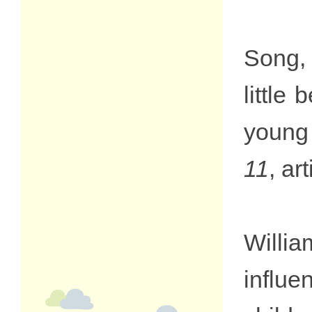
Song, 
little
young 
11
, ar
Willi
influ