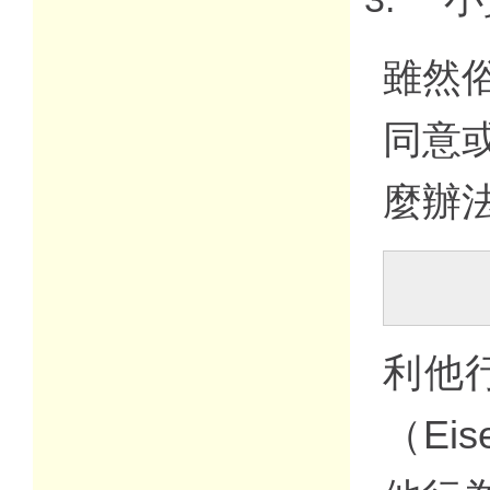
雖然
同意
麼辦
利他
（Ei