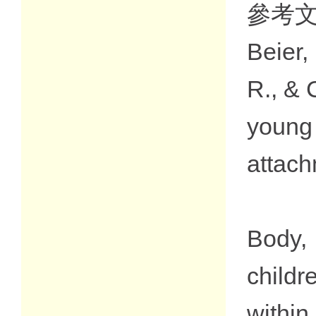
參考文
Beier, 
R., & 
young
attac
Body,
child
within