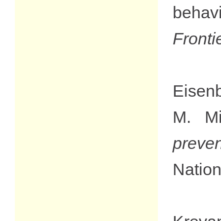
behav
Fronti
Eisenb
M. Mi
preven
Nation