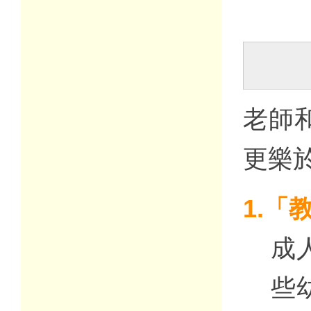
老師
更樂
1.「
成
些