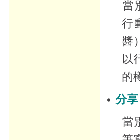
當
行
醬
以
的
分享
當
筆