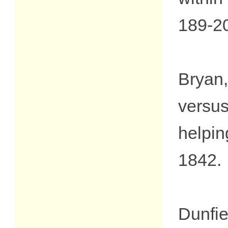
189-2
Bryan,
versu
helpi
1842.
Dunfi