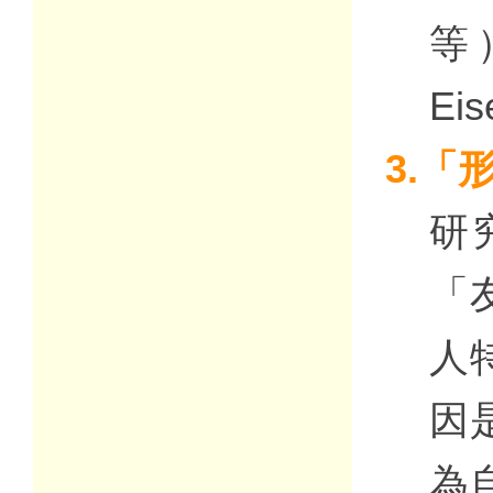
等
Ei
3.「
研
「
人
因
為