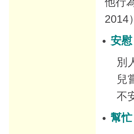
他行為
201
安慰
別
兒
不
幫忙（