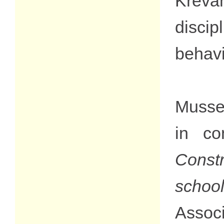
Krevan
discip
behavi
Mussen
in co
Constr
school
Associ