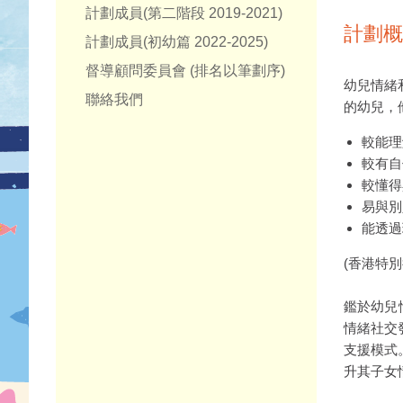
計劃成員(第二階段 2019-2021)
計劃概
計劃成員(初幼篇 2022-2025)
督導顧問委員會 (排名以筆劃序)
幼兒情緒和
聯絡我們
的幼兒，
較能理
較有自
較懂得
易與別
能透過
(香港特別行政
鑑於幼兒
情緒社交發展，
支援模式
升其子女