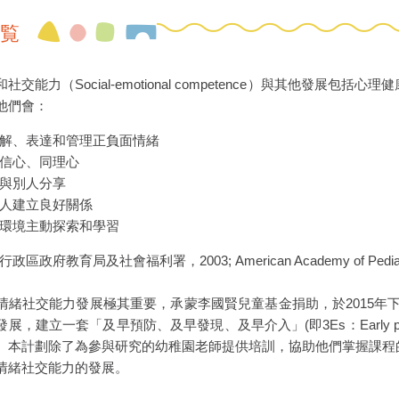
覧
社交能力（Social-emotional competence）與其他發
他們會：
解、表達和管理正負面情緒
信心、同理心
與別人分享
人建立良好關係
環境主動探索和學習
區政府教育局及社會福利署，2003; American Academy of Pediatric
情緒社交能力發展極其重要，承蒙李國賢兒童基金捐助，於2015年
建立一套「及早預防、及早發現、及早介入」(即3Es：Early prevention、Earl
。本計劃除了為參與研究的幼稚園老師提供培訓，協助他們掌握課程
情緒社交能力的發展。