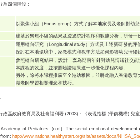
分為四個階段：
階段
以聚焦小組（Focus group）方式了解本地家長及老師對
段
建基於聚焦小組的結果及透過統計程序和數據分析，研發一
運用縱向研究（Longitudinal study）方式及上述
段
探討在本地環境中，家教模式和教學方法如何影響幼兒情緒
參照縱向研究結果，設計一套為期兩年針對幼兒情緒社交能力發展的課
本課程的效度，並按照驗證結果進一步優化課程內容。
另外，除將本課程推廣至全港幼稚園，並將此融入香港教育
職老師學習相關理念和技巧。
：
行政區政府教育局及社會福利署 (2003)：《表現指標 (學前機構)
Academy of Pediatrics. (n.d.). The social emotional development o
 from:
http://www.nationalhealthystart.org/site/assets/docs/NHSA_So